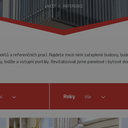
ÚVOD
REFERENCE
jektů a referenčních prací. Najdete mezi nimi zateplené budovy, bu
, lodžie a vstupní portály. Revitalizovali jsme panelové i bytové do
Roky
ní
Vše