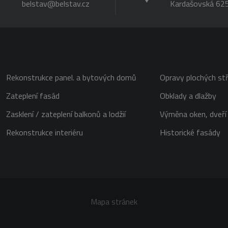
belstav@belstav.cz
Kardašovská 625
Rekonstrukce panel. a bytových domů
Opravy plochých st
Zateplení fasád
Obklady a dlažby
Zasklení / zateplení balkonů a lodžií
Výměna oken, dveří 
Rekonstrukce interiéru
Historické fasády
Mapa stránek