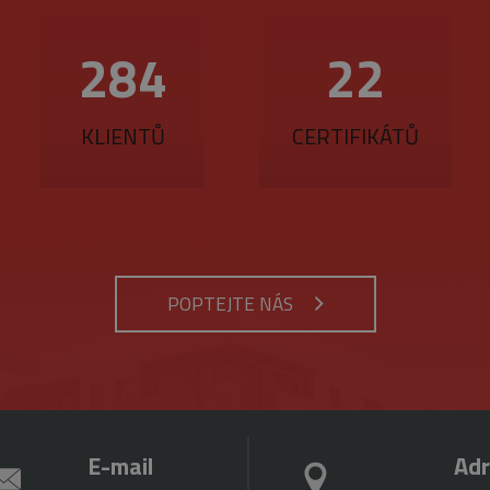
412
32
KLIENTŮ
CERTIFIKÁTŮ
POPTEJTE NÁS
E-mail
Ad