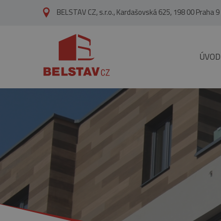
přejít na hlavní obsah
BELSTAV CZ, s.r.o., Kardašovská 625, 198 00 Praha 9
ÚVOD