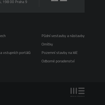
, 198 00 Praha 9
řech
Půdní vestavby a nástavby
Omítky
a vstupních portálů
Pozemní stavby na klíč
Odborné poradenství