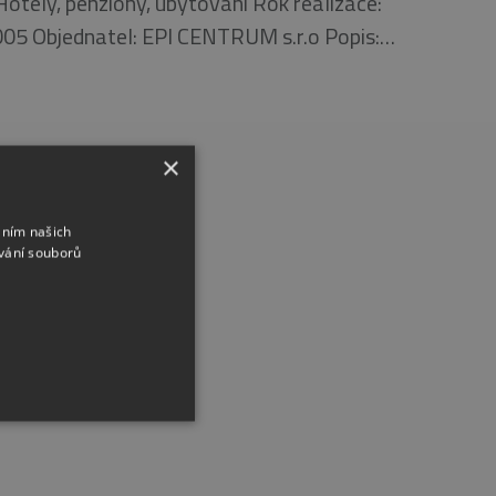
Hotely, penziony, ubytování Rok realizace:
05 Objednatel: EPI CENTRUM s.r.o Popis:…
×
áním našich
vání souborů