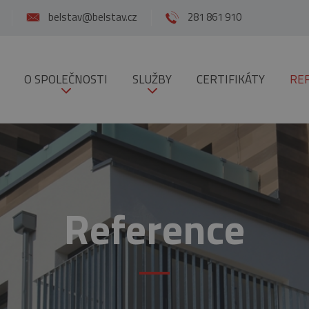
belstav@belstav.cz
281 861 910
O SPOLEČNOSTI
SLUŽBY
CERTIFIKÁTY
RE
Reference