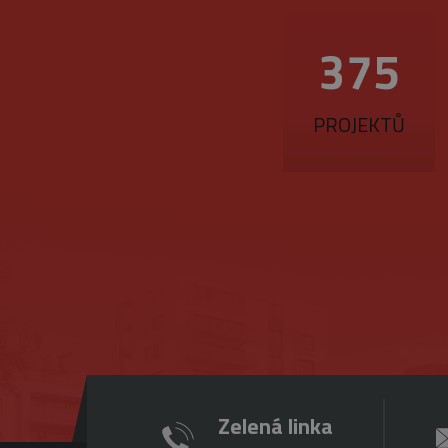
560
PROJEKTŮ
Zelená linka