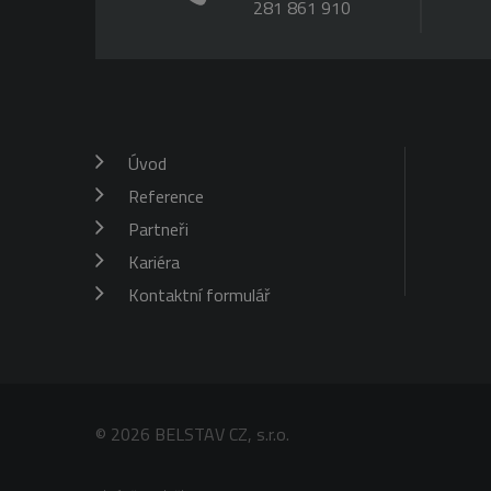
281 861 910
Úvod
Reference
Partneři
Kariéra
Kontaktní formulář
© 2026 BELSTAV CZ, s.r.o.