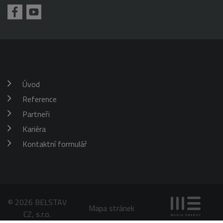
požadavku
klienta. Je
škrticí klapky)
součástí
každého
požadavku na
stránku na webu
a slouží k
výpočtu údajů o
návštěvnících,
relacích a
kampaních pro
analytické
Úvod
přehledy webů.
Reference
_gid
1 den
Tento soubor
Google
cookie nastavuje
LLC
Google
Partneři
.belstav.cz
Analytics.
Ukládá a
Kariéra
aktualizuje
jedinečnou
Kontaktní formulář
hodnotu pro
každou
navštívenou
stránku a slouží
k počítání a
sledování
zobrazení
stránek.
© 2026 BELSTAV
Mapa stránek
CZ, s.r.o.