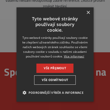
Vašemu hledání neodpovídají žádné reference. Zkuste prosím
změnit hledání.
×
Tyto webové stránky
používají soubory
cookie.
Tyto webové stránky používají soubory cookie
ke zlepšení uživatelského zážitku. Používáním
našich webových stránek souhlasíte se všemi
soubory cookie v souladu s našimi zásadami
používání souborů cookie.
Více informací
Spolehlivost je u nás na
VŠE PŘIJMOUT
VŠE ODMÍTNOUT
prvním místě
PODROBNĚJŠÍ VÝBĚR A INFORMACE
NEZBYTNÉ
ANALYTICKÉ