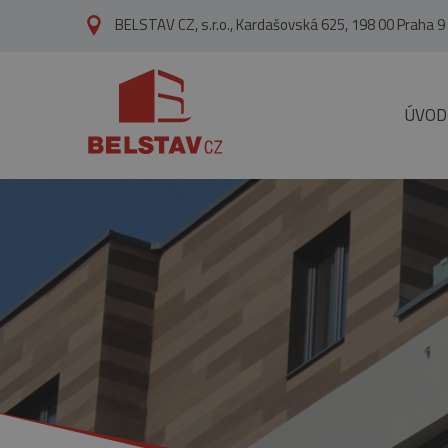
přejít na hlavní obsah
BELSTAV CZ, s.r.o., Kardašovská 625, 198 00 Praha 9
ÚVOD