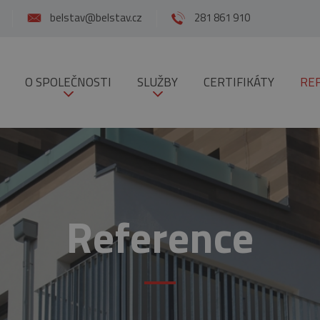
belstav@belstav.cz
281 861 910
O SPOLEČNOSTI
SLUŽBY
CERTIFIKÁTY
RE
Reference