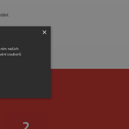
dání.
×
áním našich
vání souborů
m místě
2