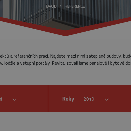
ÚVOD
REFERENCE
jektů a referenčních prací. Najdete mezi nimi zateplené budovy, bu
, lodžie a vstupní portály. Revitalizovali jsme panelové i bytové do
Roky
ní
2010