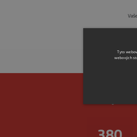
Vaše
Tyto webov
webových st
Spoleh
455