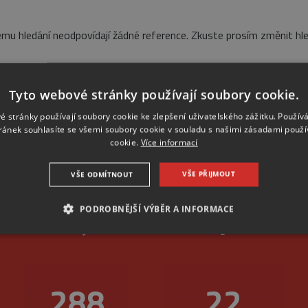
mu hledání neodpovídají žádné reference. Zkuste prosím změnit hle
Tyto webové stránky používají soubory cookie.
é stránky používají soubory cookie ke zlepšení uživatelského zážitku. Použív
ránek souhlasíte se všemi soubory cookie v souladu s našimi zásadami použí
cookie.
Více informací
VŠE PŘIJMOUT
VŠE ODMÍTNOUT
livost je u nás na první
PODROBNĚJŠÍ VÝBĚR A INFORMACE
NEZBYTNÉ
ANALYTICKÉ
MARKETINGOVÉ
345
26
Nezbytné
Analytické
Marketingové