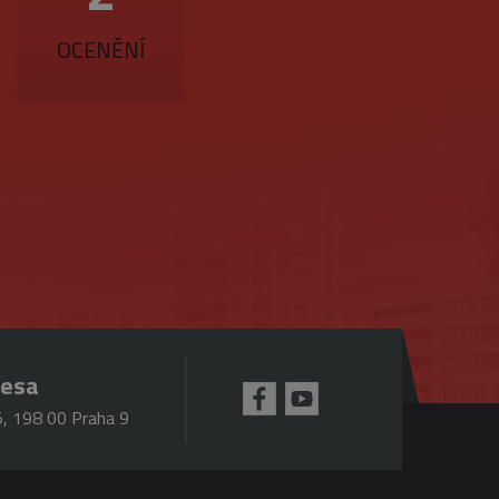
účtu. Webové stránky nelze
OCENĚNÍ
ookie (_GRECAPTCHA) za
mná aktualizace běžněji
jedinečných uživatelů
ezen jako soubor cookie
tí každého požadavku na
lace.
pro analytické přehledy
 se k omezení požadavků
resa
ou hodnotu pro každou
, 198 00 Praha 9