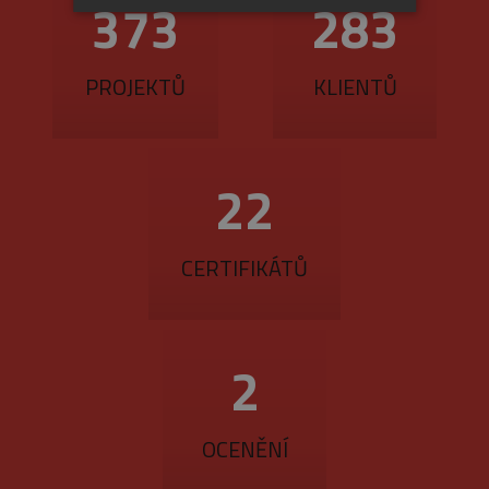
420
318
NEZBYTNÉ
ANALYTICKÉ
MARKETINGOVÉ
PROJEKTŮ
KLIENTŮ
Nezbytné
Analytické
Marketingové
24
Nezbytně nutné soubory cookie umožňují
základní funkce webových stránek, jako je
přihlášení uživatele a správa účtu. Webové
CERTIFIKÁTŮ
stránky nelze bez nezbytně nutných souborů
cookie správně používat.
Provider
/
Název
Vyprší
Popis
Doména
2
_GRECAPTCHA
5
Google
Google LLC
měsíců
reCAPTCHA
www.google.com
4
nastaví při
týdny
spuštění
potřebný
OCENĚNÍ
soubor cookie
(_GRECAPTCHA)
za účelem