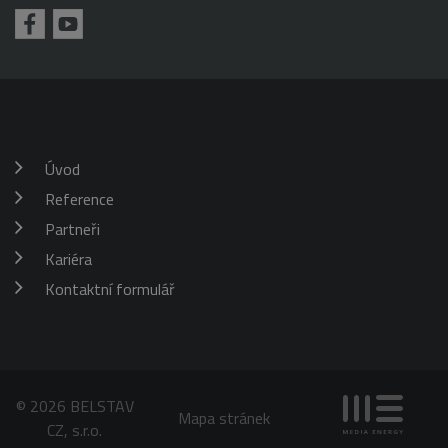
náhodně
omezení
vygenerovaného
požadavků
čísla jako
(rychlost
identifikátoru
požadavku
klienta. Je
škrticí klapky)
součástí
každého
požadavku na
stránku na webu
a slouží k
výpočtu údajů o
návštěvnících,
Úvod
relacích a
kampaních pro
Reference
analytické
přehledy webů.
Partneři
_gid
1 den
Tento soubor
Google
Kariéra
cookie nastavuje
LLC
Google
.belstav.cz
Analytics.
Kontaktní formulář
Ukládá a
aktualizuje
jedinečnou
hodnotu pro
každou
navštívenou
stránku a slouží
k počítání a
© 2026 BELSTAV
sledování
Mapa stránek
zobrazení
CZ, s.r.o.
stránek.